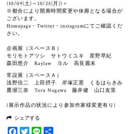
(10/09(土)～10/25(月))＞
※都合により開廊時間変更や休廊となる場合が
ございます。
Homepage・Twitter・instagramにてご確認くだ
さい。
企画展（スペースＢ）
モリモトアツシ サトウミユキ 星野早紀
森田悠介 Raylaw ヨル 高良麗未
常設展（スペースＡ）
浅野信二 上田摂子 岸塚正憲 くるはらきみ
鷹塀三奈 Toru Nogawa 藤井健 山口友里
(展示作品の状況により参加作家様変更有り)
シェアする
Facebook
Twitter
Line
共