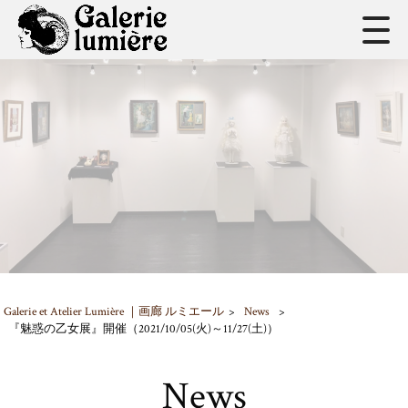
Galerie et Atelier Lumière ｜画廊 ルミエール
>
News
>
『魅惑の乙女展』開催（2021/10/05(火)～11/27(土)）
News