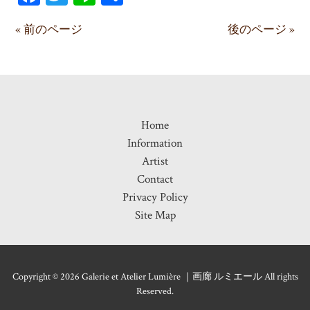
有
« 前のページ
後のページ »
Home
Information
Artist
Contact
Privacy Policy
Site Map
Copyright © 2026 Galerie et Atelier Lumière ｜画廊 ルミエール All rights
Reserved.