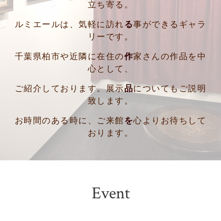
立ち寄る。
ルミエールは、気軽に訪れ
る
事ができるギャラ
リーです。
千葉県柏市や近隣に在住の
作
家さんの作品を中
心として、
ご紹介しております。展示
品
についてもご説明
致します。
お時間のある時に、ご来館
を
心よりお待ちして
おります。
Event