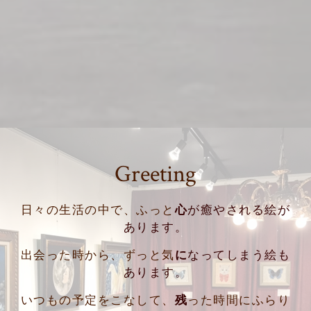
Greeting
日々の生活の中で、ふっと
心
が癒やされる絵が
あります。
出会った時から、ずっと気
に
なってしまう絵も
あります。
いつもの予定をこなして、
残
った時間にふらり